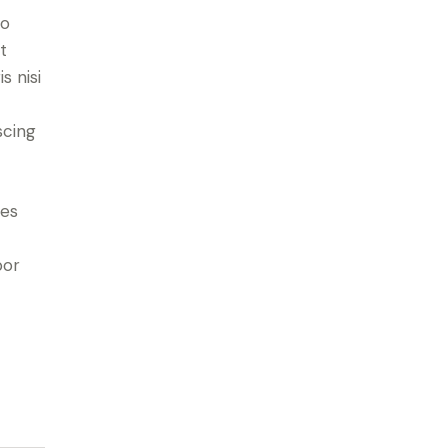
do
t
s nisi
scing
ies
por