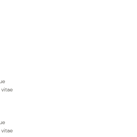
ue
 vitae
ue
 vitae