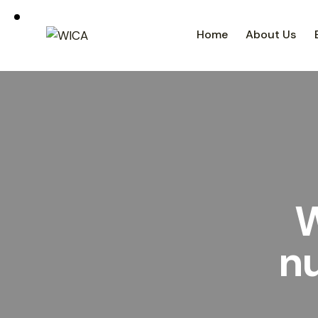
Home
About Us
W
nu