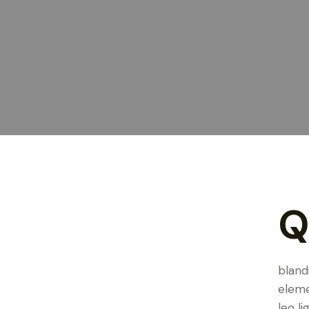
bland
eleme
leo li