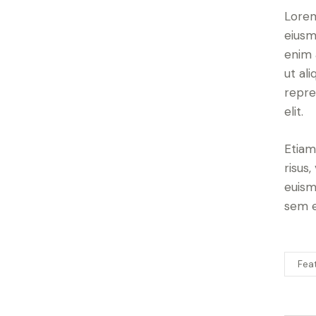
Lorem
eiusm
enim 
ut al
repre
elit.
Etiam
risus
euism
sem e
Fea