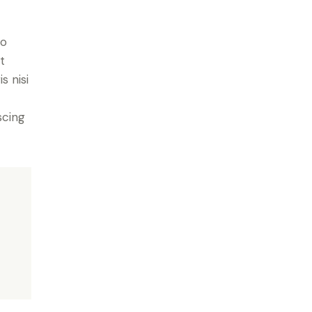
do
t
s nisi
scing