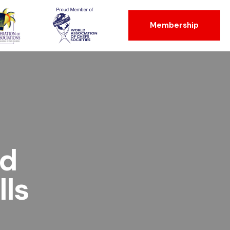
Membership
ed
lls