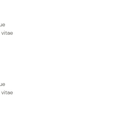
ue
 vitae
ue
 vitae